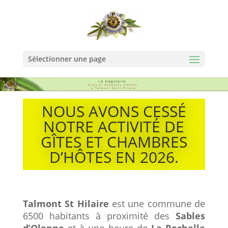
Sélectionner une page
NOUS AVONS CESSÉ
NOTRE ACTIVITÉ DE
GÎTES ET CHAMBRES
D’HÔTES EN 2026.
Talmont St Hilaire
est une commune de
6500 habitants à proximité des
Sables
d’Olonne
et à une heure de
La Rochelle